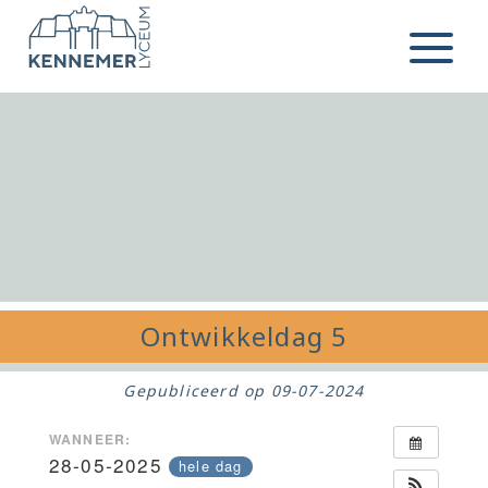
Ga naar de inhoud
Menu
Ontwikkeldag 5
Gepubliceerd op
09-07-2024
WANNEER:
28-05-2025
hele dag