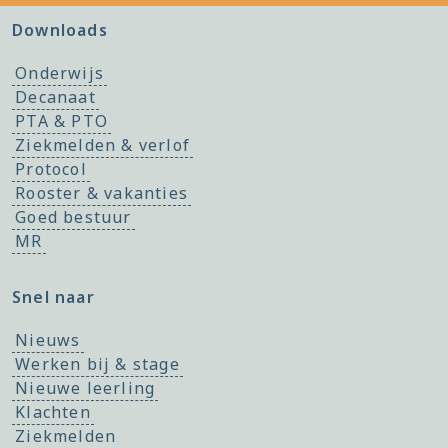
Downloads
Onderwijs
Decanaat
PTA & PTO
Ziekmelden & verlof
Protocol
Rooster & vakanties
Goed bestuur
MR
Snel naar
Nieuws
Werken bij & stage
Nieuwe leerling
Klachten
Ziekmelden