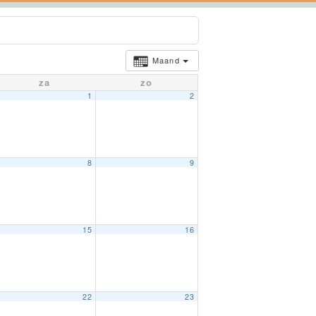
Maand
za
zo
1
2
8
9
15
16
22
23