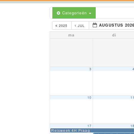
Categorieën
AUGUSTUS 202
2025
JUL
ma
di
3
10
1
17
1
Reisweek 4H Praag