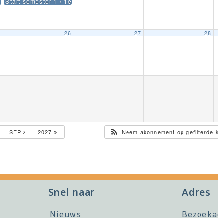
ema volgt)
Start semester 1 / 1e reguliere lesdag leerjaar 3 t/m 6
5
26
27
28
SEP
2027
Neem abonnement op gefilterde 
Snel naar
Adres
Nieuws
Bezoeka