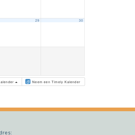
29
30
kalender
Neem een Timely Kalender
dres: