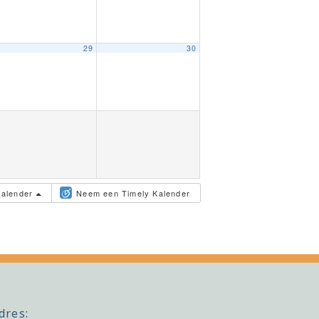
29
30
kalender
Neem een Timely Kalender
dres: