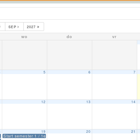
6
SEP
2027
wo
do
vr
4
5
6
7
1
12
13
14
8
19
20
21
ema volgt)
Start semester 1 / 1e reguliere lesdag leerjaar 3 t/m 6