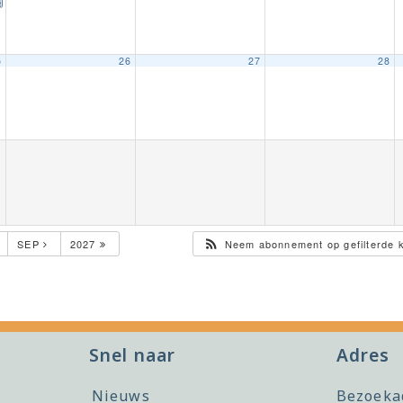
 5h/6v
5
26
27
28
SEP
2027
Neem abonnement op gefilterde 
Snel naar
Adres
Nieuws
Bezoeka