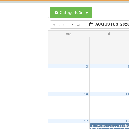
Categorieën
AUGUSTUS 202
2025
JUL
ma
di
3
10
1
17
1
introductiedag (sch