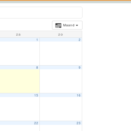
Maand
za
zo
1
2
8
9
15
16
22
23