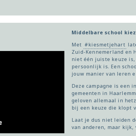
Middelbare school kie
Met
#kiesmetjehart
lat
Zuid-Kennemerland en H
niet één juiste keuze is
persoonlijk is. Een schoo
jouw manier van leren e
Deze campagne is een in
gemeenten in Haarlemm
geloven allemaal in het
bij een keuze die klopt v
Laat je dus niet leiden 
van anderen, maar kijk, 