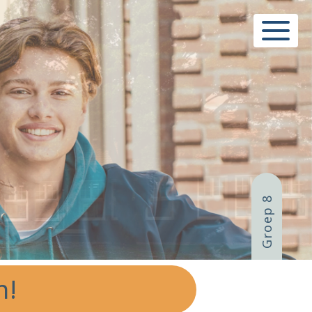
Menu
Groep 8
n!