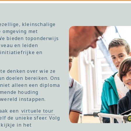
zellige, kleinschalige
ne omgeving met
 We bieden toponderwijs
veau en leiden
initiatiefrijke en
 te denken over wie ze
hun doelen bereiken. Ons
 niet alleen een diploma
emende houding
wereld instappen.
Maak een
virtuele tour
lf de unieke sfeer. Volg
kijkje in het