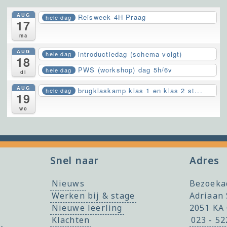
AUG
Reisweek 4H Praag
hele dag
17
ma
AUG
introductiedag (schema volgt)
hele dag
18
PWS (workshop) dag 5h/6v
hele dag
di
AUG
brugklaskamp klas 1 en klas 2 st...
hele dag
19
wo
Snel naar
Adres
Nieuws
Bezoeka
Werken bij & stage
Adriaan 
Nieuwe leerling
2051 KA
f
Klachten
023 - 5