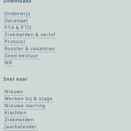
Downloads
Onderwijs
Decanaat
PTA & PTO
Ziekmelden & verlof
Protocol
Rooster & vakanties
Goed bestuur
MR
Snel naar
Nieuws
Werken bij & stage
Nieuwe leerling
Klachten
Ziekmelden
Jaarkalender