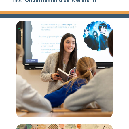
met
‘Ondernemend de wereld in’
.