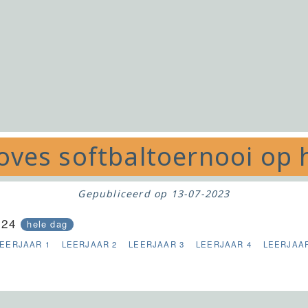
ves softbaltoernooi op 
Gepubliceerd op
13-07-2023
024
hele dag
LEERJAAR 1
LEERJAAR 2
LEERJAAR 3
LEERJAAR 4
LEERJAAR