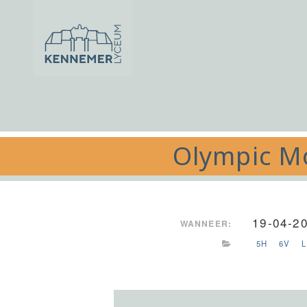
Ga naar de inhoud
Olympic Mo
19-04-2
WANNEER:
5H
6V