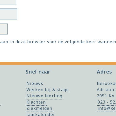
laan in deze browser voor de volgende keer wanneer 
Snel naar
Adres
Nieuws
Bezoeka
Werken bij & stage
Adriaan 
Nieuwe leerling
2051 KA
f
Klachten
023 - 5
Ziekmelden
info@ke
Jaarkalender