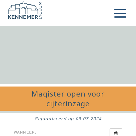
Ga naar de inhoud
Menu
Magister open voor
cijferinzage
Gepubliceerd op
09-07-2024
WANNEER: