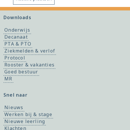
Downloads
Onderwijs
Decanaat
PTA & PTO
Ziekmelden & verlof
Protocol
Rooster & vakanties
Goed bestuur
MR
Snel naar
Nieuws
Werken bij & stage
Nieuwe leerling
Klachten