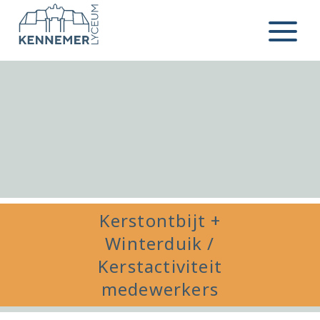
Ga naar de inhoud
Menu
Kerstontbijt +
Winterduik /
Kerstactiviteit
medewerkers