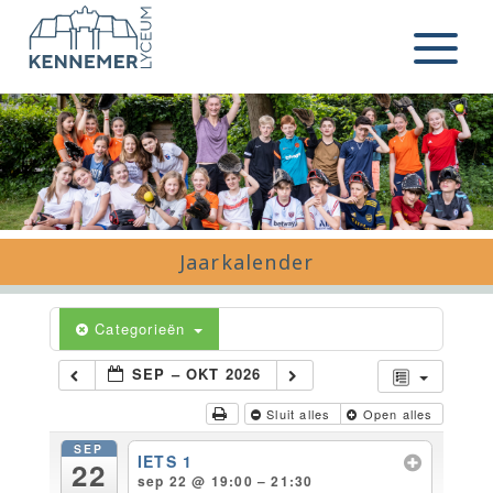
Ga naar de inhoud
Menu
Jaarkalender
Categorieën
SEP – OKT 2026
Sluit alles
Open alles
SEP
IETS 1
22
sep 22 @ 19:00 – 21:30