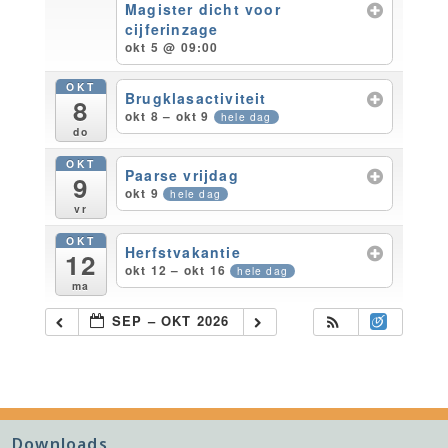
Magister dicht voor
cijferinzage
okt 5 @ 09:00
OKT
Brugklasactiviteit
8
okt 8 – okt 9
hele dag
do
OKT
Paarse vrijdag
9
okt 9
hele dag
vr
OKT
Herfstvakantie
12
okt 12 – okt 16
hele dag
ma
SEP – OKT 2026
Downloads