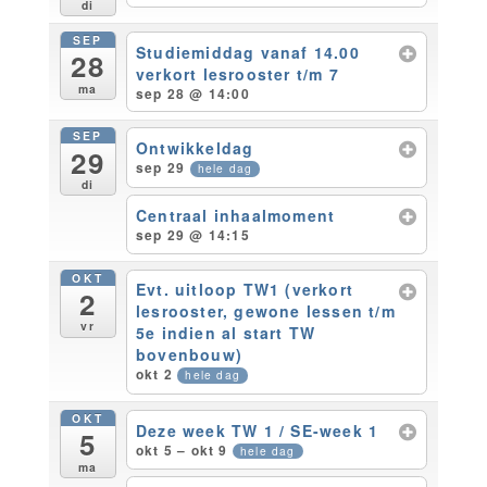
di
SEP
Studiemiddag vanaf 14.00
28
verkort lesrooster t/m 7
ma
sep 28 @ 14:00
SEP
Ontwikkeldag
29
sep 29
hele dag
di
Centraal inhaalmoment
sep 29 @ 14:15
OKT
Evt. uitloop TW1 (verkort
2
lesrooster, gewone lessen t/m
vr
5e indien al start TW
bovenbouw)
okt 2
hele dag
OKT
Deze week TW 1 / SE-week 1
5
okt 5 – okt 9
hele dag
ma