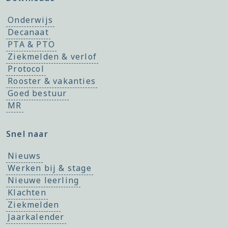
Onderwijs
Decanaat
PTA & PTO
Ziekmelden & verlof
Protocol
Rooster & vakanties
Goed bestuur
MR
Snel naar
Nieuws
Werken bij & stage
Nieuwe leerling
Klachten
Ziekmelden
Jaarkalender