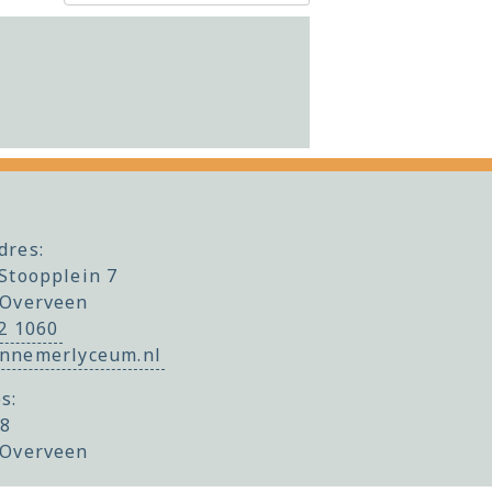
dres:
Stoopplein 7
 Overveen
22 1060
nnemerlyceum.nl
s:
 8
 Overveen