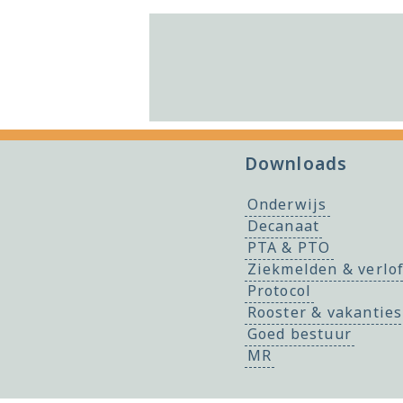
Downloads
Onderwijs
Decanaat
PTA & PTO
Ziekmelden & verlo
Protocol
Rooster & vakanties
Goed bestuur
MR