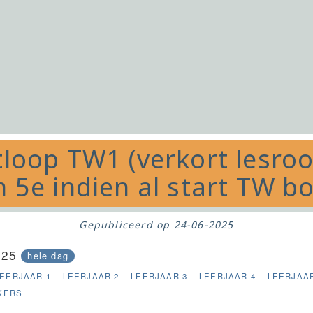
tloop TW1 (verkort lesro
m 5e indien al start TW 
Gepubliceerd op
24-06-2025
025
hele dag
LEERJAAR 1
LEERJAAR 2
LEERJAAR 3
LEERJAAR 4
LEERJAAR
KERS