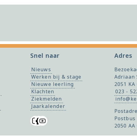
Snel naar
Adres
Nieuws
Bezoeka
Werken bij & stage
Adriaan 
Nieuwe leerling
2051 KA
f
Klachten
023 - 5
Ziekmelden
info@ke
Jaarkalender
Postadre
Postbus
2050 AA