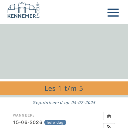
Ga naar de inhoud
Menu
Les 1 t/m 5
Gepubliceerd op
04-07-2025
WANNEER:
15-06-2026
hele dag