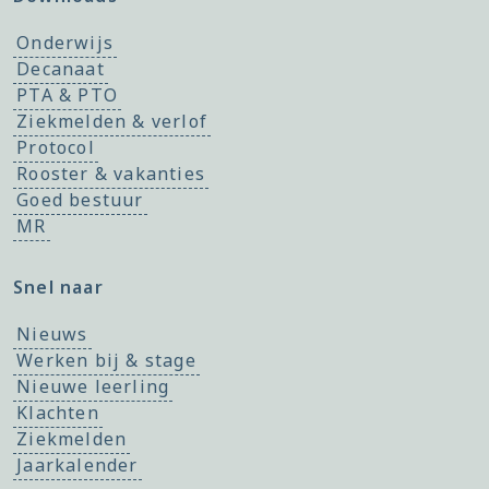
Onderwijs
Decanaat
PTA & PTO
Ziekmelden & verlof
Protocol
Rooster & vakanties
Goed bestuur
MR
Snel naar
Nieuws
Werken bij & stage
Nieuwe leerling
Klachten
Ziekmelden
Jaarkalender