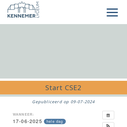
Ga naar de inhoud
Menu
Start CSE2
Gepubliceerd op
09-07-2024
WANNEER:
17-06-2025
hele dag