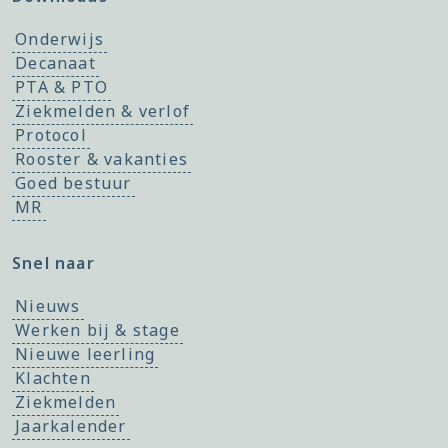
Onderwijs
Decanaat
PTA & PTO
Ziekmelden & verlof
Protocol
Rooster & vakanties
Goed bestuur
MR
Snel naar
Nieuws
Werken bij & stage
Nieuwe leerling
Klachten
Ziekmelden
Jaarkalender