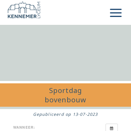
Ga naar de inhoud
Menu
Sportdag
bovenbouw
Gepubliceerd op
13-07-2023
WANNEER: