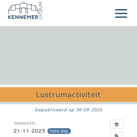
Ga naar de inhoud
Menu
Lustrumactiviteit
Gepubliceerd op
30-09-2025
WANNEER:
21-11-2025
hele dag