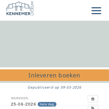
Ga naar de inhoud
Menu
Inleveren boeken
Gepubliceerd op
09-03-2026
WANNEER:
25-06-2026
hele dag