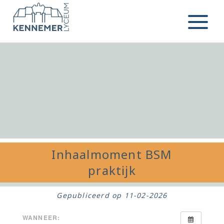
Ga naar de inhoud
Menu
Inhaalmoment BSM
praktijk
Gepubliceerd op
11-02-2026
WANNEER: