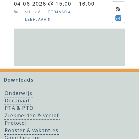
04-06-2026 @ 15:00 – 16:00
5H
6V
LEERJAAR 4
LEERJAAR 5
Downloads
Onderwijs
Decanaat
PTA & PTO
Ziekmelden & verlof
Protocol
Rooster & vakanties
Goed bestuur