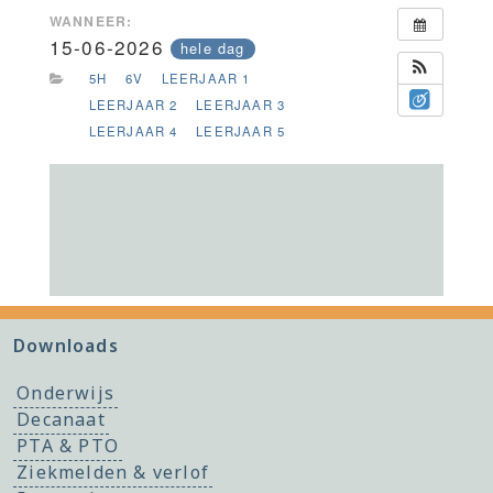
WANNEER:
15-06-2026
hele dag
5H
6V
LEERJAAR 1
LEERJAAR 2
LEERJAAR 3
LEERJAAR 4
LEERJAAR 5
Downloads
Onderwijs
Decanaat
PTA & PTO
Ziekmelden & verlof