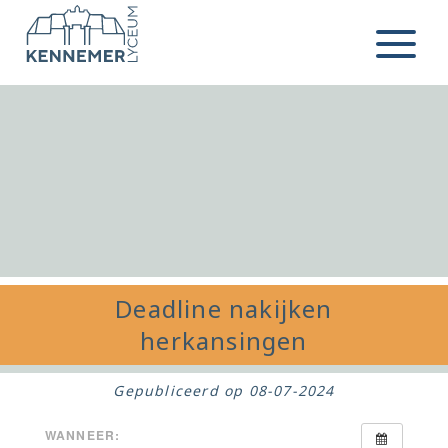
Ga naar de inhoud
Menu
Deadline nakijken
herkansingen
Gepubliceerd op
08-07-2024
WANNEER: