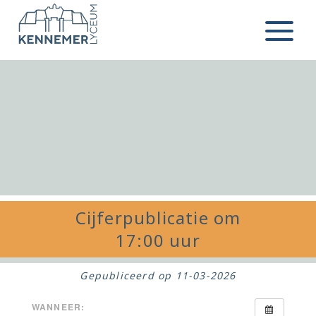
Ga naar de inhoud
Menu
Cijferpublicatie om
17:00 uur
Gepubliceerd op
11-03-2026
WANNEER: