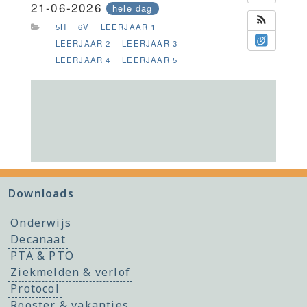
21-06-2026
hele dag
5H
6V
LEERJAAR 1
LEERJAAR 2
LEERJAAR 3
LEERJAAR 4
LEERJAAR 5
Downloads
Onderwijs
Decanaat
PTA & PTO
Ziekmelden & verlof
Protocol
Rooster & vakanties