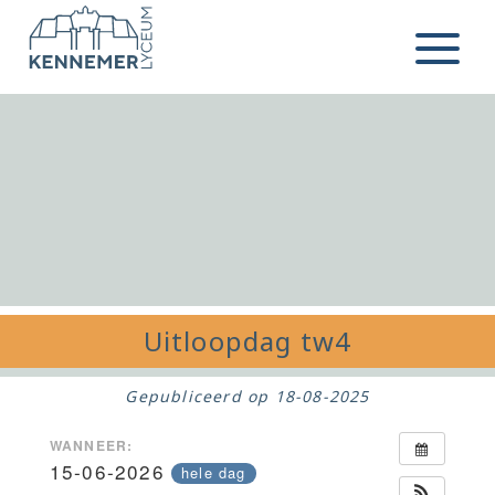
Ga naar de inhoud
Menu
Uitloopdag tw4
Gepubliceerd op
18-08-2025
WANNEER:
15-06-2026
hele dag