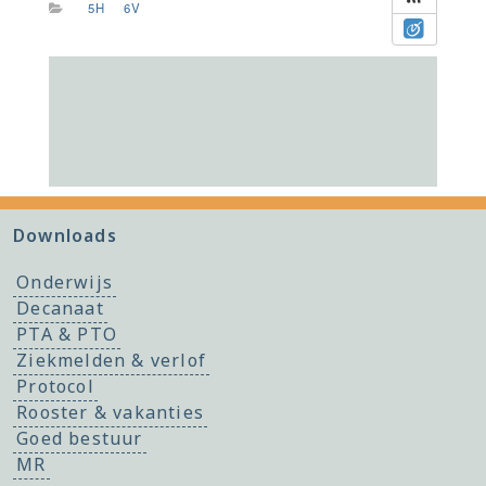
5H
6V
Downloads
Onderwijs
Decanaat
PTA & PTO
Ziekmelden & verlof
Protocol
Rooster & vakanties
Goed bestuur
MR