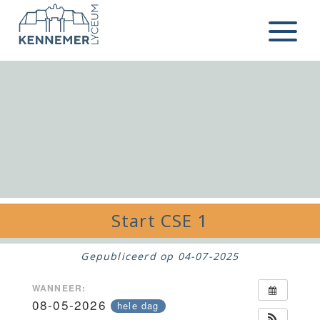
Ga naar de inhoud
Menu
Start CSE 1
Gepubliceerd op
04-07-2025
WANNEER:
08-05-2026
hele dag