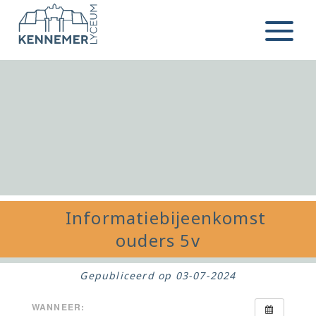
Ga naar de inhoud
Menu
Informatiebijeenkomst
ouders 5v
Gepubliceerd op
03-07-2024
WANNEER: