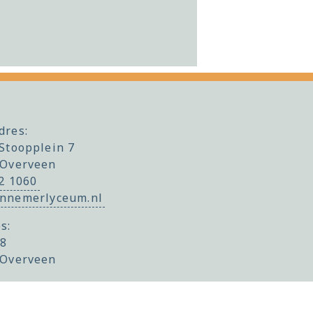
dres:
Stoopplein 7
 Overveen
22 1060
nnemerlyceum.nl
s:
 8
 Overveen