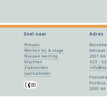
Snel naar
Adres
Nieuws
Bezoeka
Werken bij & stage
Adriaan 
Nieuwe leerling
2051 KA
f
Klachten
023 - 5
Ziekmelden
info@ke
Jaarkalender
Postadre
Postbus
2050 AA