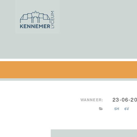
Ga naar de inhoud
23-06-2
WANNEER:
5H
6V