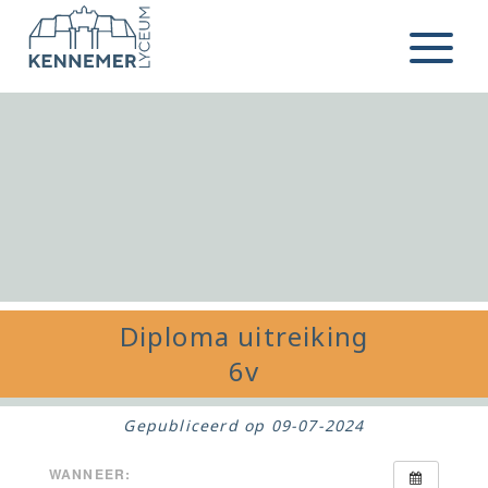
Ga naar de inhoud
Menu
Diploma uitreiking
6v
Gepubliceerd op
09-07-2024
WANNEER: