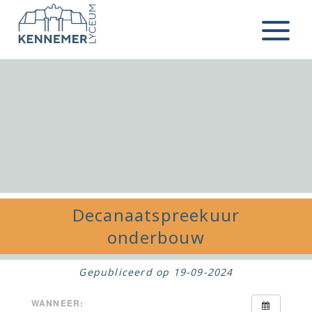
Ga naar de inhoud
Menu
Decanaatspreekuur
onderbouw
Gepubliceerd op
19-09-2024
WANNEER: