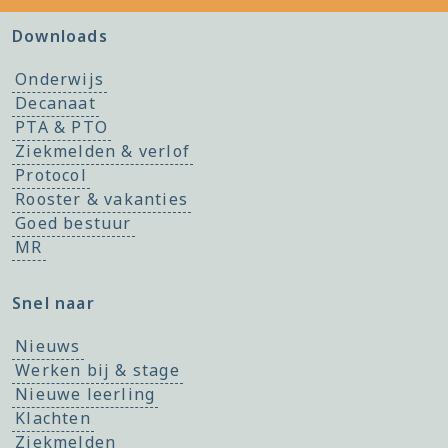
Downloads
Onderwijs
Decanaat
PTA & PTO
Ziekmelden & verlof
Protocol
Rooster & vakanties
Goed bestuur
MR
Snel naar
Nieuws
Werken bij & stage
Nieuwe leerling
Klachten
Ziekmelden