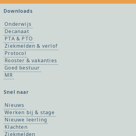
Downloads
Onderwijs
Decanaat
PTA & PTO
Ziekmelden & verlof
Protocol
Rooster & vakanties
Goed bestuur
MR
Snel naar
Nieuws
Werken bij & stage
Nieuwe leerling
Klachten
Ziekmelden