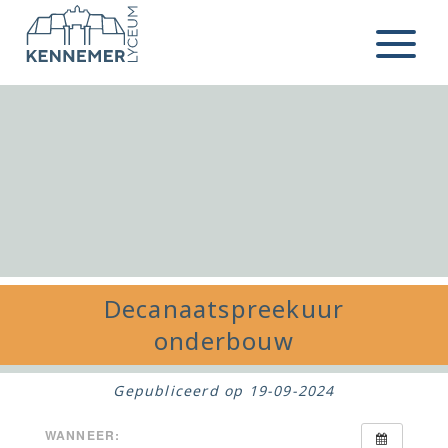
Ga naar de inhoud
Menu
Decanaatspreekuur
onderbouw
Gepubliceerd op
19-09-2024
WANNEER: