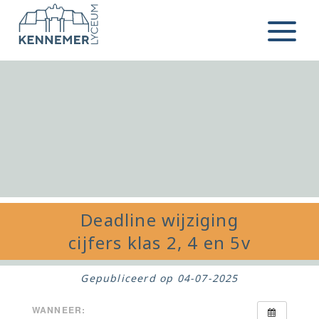
Ga naar de inhoud
Menu
Deadline wijziging
cijfers klas 2, 4 en 5v
Gepubliceerd op
04-07-2025
WANNEER: