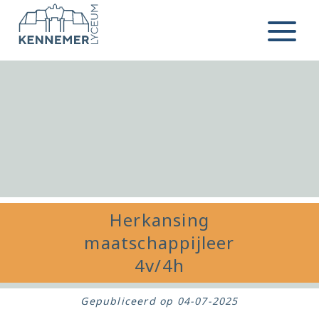
Ga naar de inhoud
Menu
Herkansing
maatschappijleer
4v/4h
Gepubliceerd op
04-07-2025