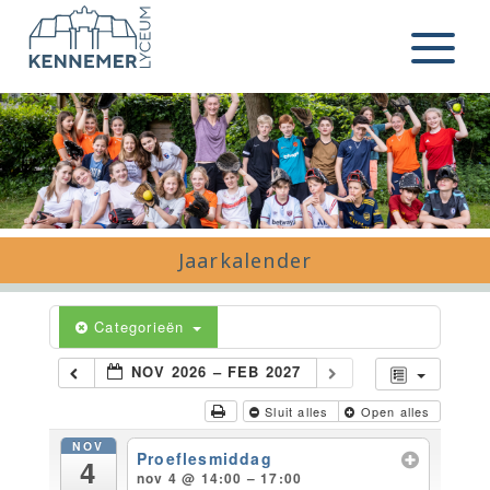
Ga naar de inhoud
Menu
Jaarkalender
Categorieën
NOV 2026 – FEB 2027
Sluit alles
Open alles
NOV
Proeflesmiddag
4
nov 4 @ 14:00 – 17:00