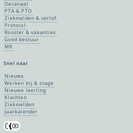
Decanaat
PTA & PTO
Ziekmelden & verlof
Protocol
Rooster & vakanties
Goed bestuur
MR
Snel naar
Nieuws
Werken bij & stage
Nieuwe leerling
Klachten
Ziekmelden
Jaarkalender