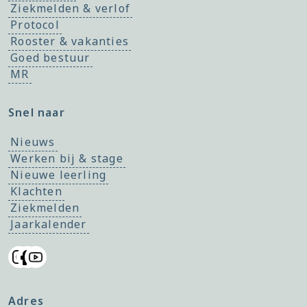
Ziekmelden & verlof
Protocol
Rooster & vakanties
Goed bestuur
MR
Snel naar
Nieuws
Werken bij & stage
Nieuwe leerling
Klachten
Ziekmelden
Jaarkalender
Adres