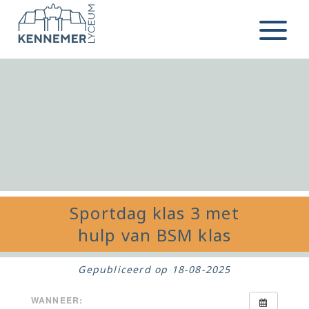
Ga naar de inhoud
Menu
Sportdag klas 3 met
hulp van BSM klas
Gepubliceerd op
18-08-2025
WANNEER: