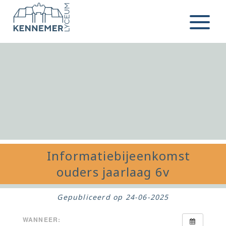
Ga naar de inhoud
Menu
Informatiebijeenkomst
ouders jaarlaag 6v
Gepubliceerd op
24-06-2025
WANNEER: