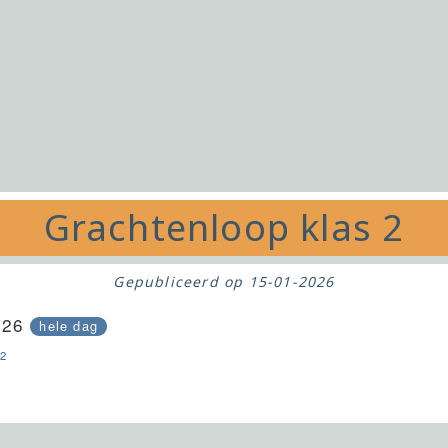
Grachtenloop klas 2
Gepubliceerd op
15-01-2026
026
hele dag
2