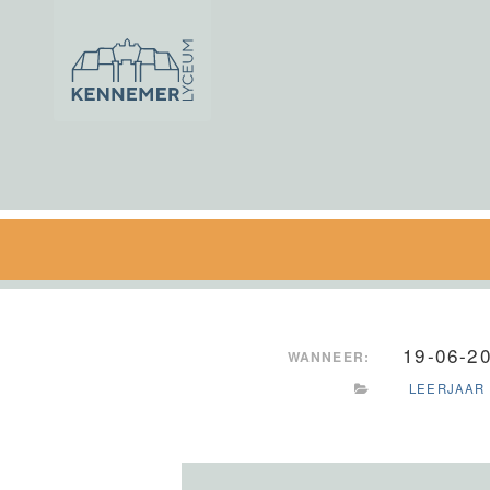
Ga naar de inhoud
19-06-2
WANNEER:
LEERJAAR 