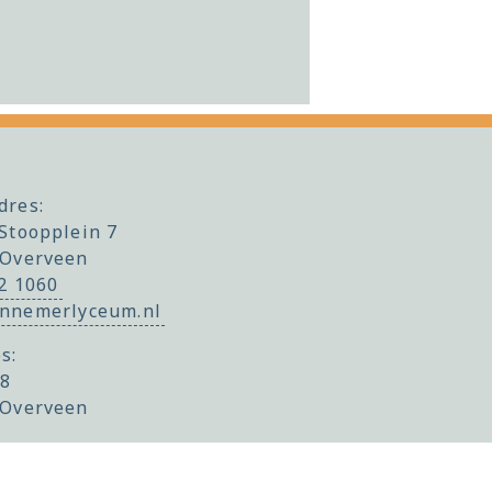
dres:
Stoopplein 7
 Overveen
22 1060
nnemerlyceum.nl
s:
 8
 Overveen