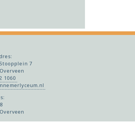
dres:
Stoopplein 7
 Overveen
22 1060
nnemerlyceum.nl
s:
 8
 Overveen