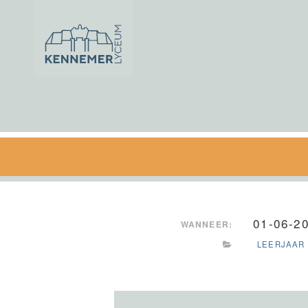
Ga naar de inhoud
01-06-2
WANNEER:
LEERJAAR 