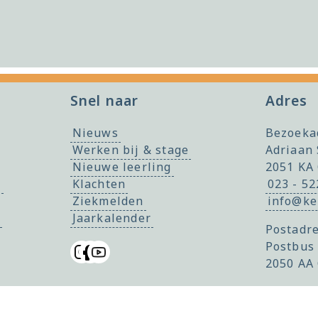
Snel naar
Adres
Nieuws
Bezoeka
Werken bij & stage
Adriaan 
Nieuwe leerling
2051 KA
f
Klachten
023 - 5
Ziekmelden
info@ke
Jaarkalender
Postadre
Postbus
2050 AA