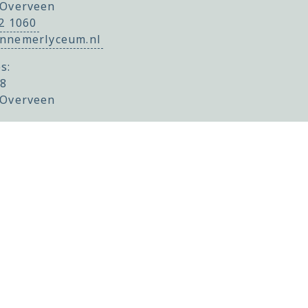
 Overveen
22 1060
nnemerlyceum.nl
s:
 8
 Overveen