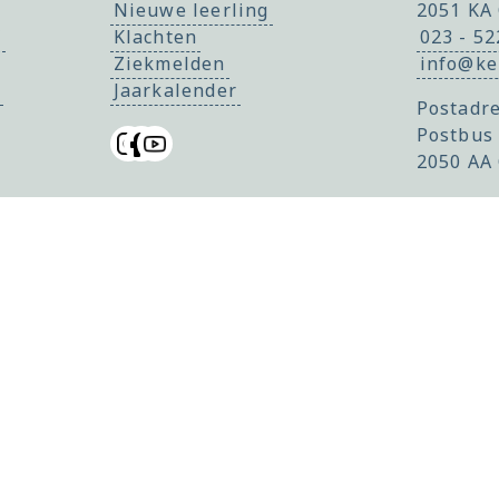
Nieuwe leerling
2051 KA
f
Klachten
023 - 5
Ziekmelden
info@ke
Jaarkalender
Postadre
Postbus
2050 AA