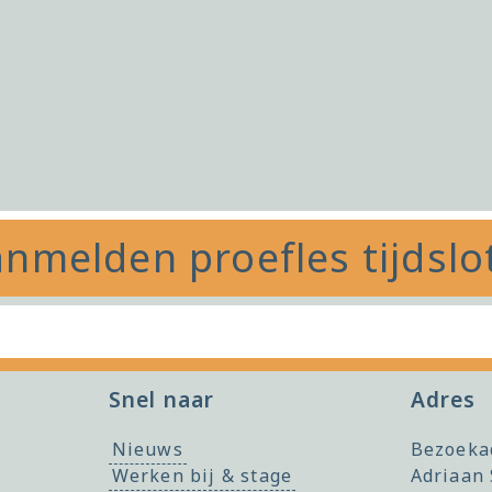
nmelden proefles tijdslo
Snel naar
Adres
Nieuws
Bezoeka
Werken bij & stage
Adriaan 