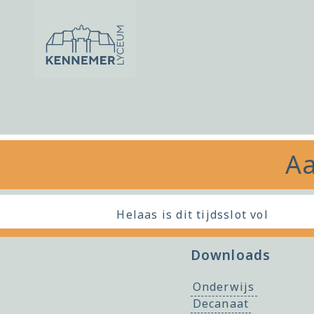
Ga naar de inhoud
Aa
Helaas is dit tijdsslot vol
Downloads
Onderwijs
Decanaat