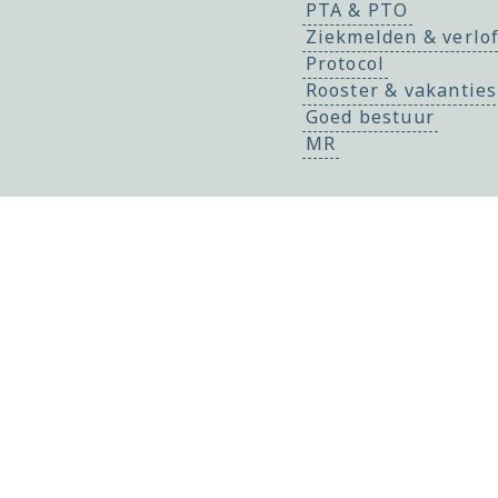
PTA & PTO
Ziekmelden & verlo
Protocol
Rooster & vakanties
Goed bestuur
MR