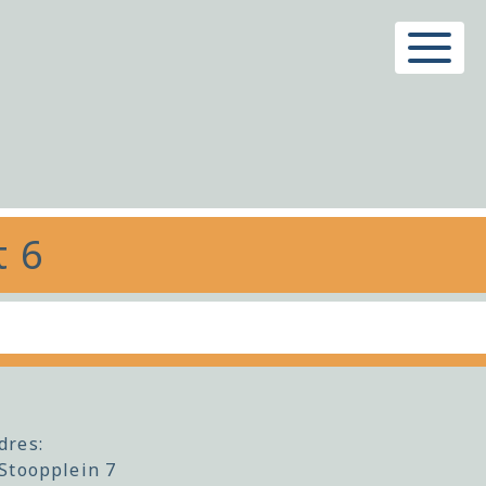
Menu
t 6
dres:
Stoopplein 7